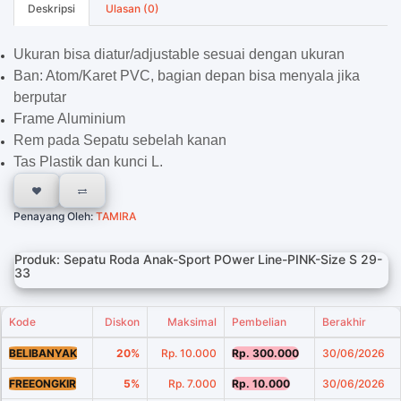
Deskripsi
Ulasan (0)
Ukuran bisa diatur/adjustable sesuai dengan ukuran
Ban: Atom/Karet PVC, bagian depan bisa menyala jika
berputar
Frame Aluminium
Rem pada Sepatu sebelah kanan
Tas Plastik dan kunci L.
Penayang Oleh:
TAMIRA
Produk: Sepatu Roda Anak-Sport POwer Line-PINK-Size S 29-
33
Kode
Diskon
Maksimal
Pembelian
Berakhir
BELIBANYAK
20%
Rp. 10.000
Rp. 300.000
30/06/2026
FREEONGKIR
5%
Rp. 7.000
Rp. 10.000
30/06/2026