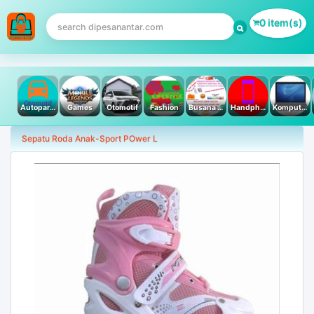
0 item(s)
Autoparts
Games
Otomotif
Fashion
Busana Muslim
Handphone & Tablet
Komputer PC & Laptop
Sepatu Roda Anak-Sport POwer L