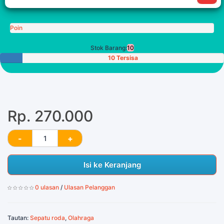
Poin
Stok Barang:
10
10 Tersisa
Rp. 270.000
Isi ke Keranjang
0 ulasan
/
Ulasan Pelanggan
Tautan:
Sepatu roda
,
Olahraga