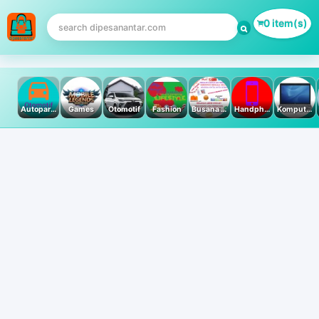
0 item(s)
Autoparts
Games
Otomotif
Fashion
Busana Muslim
Handphone & Tablet
Komputer PC & Laptop