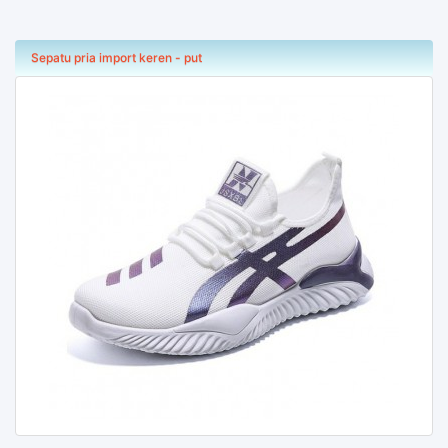
Sepatu pria import keren - put