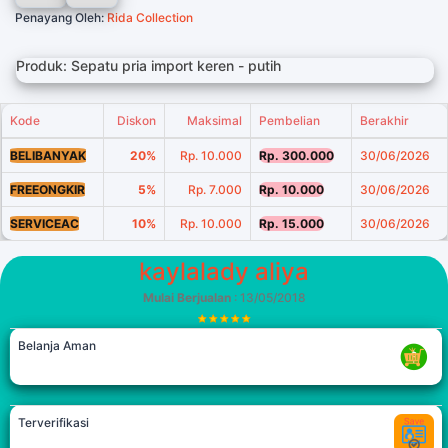
Penayang Oleh:
Rida Collection
Produk: Sepatu pria import keren - putih
Kode
Diskon
Maksimal
Pembelian
Berakhir
BELIBANYAK
20%
Rp. 10.000
Rp. 300.000
30/06/2026
FREEONGKIR
5%
Rp. 7.000
Rp. 10.000
30/06/2026
SERVICEAC
10%
Rp. 10.000
Rp. 15.000
30/06/2026
kaylalady aliya
Mulai Berjualan
: 13/05/2018
Belanja Aman
Terverifikasi