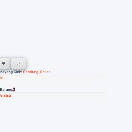
nayang Oleh:
Gandung_Shoes
in
 Barang:
3
Tersisa