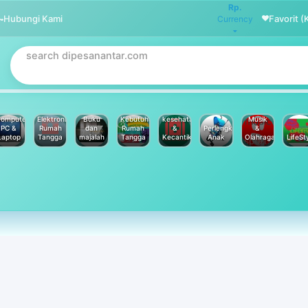
Rp.
Hubungi Kami
Favorit (
Currency
omputer
Elektronik
Buku
Kebutuhan
kesehatan
Musik
PC &
Rumah
dan
Rumah
&
Perlengkapan
&
Laptop
Tangga
majalah
Tangga
Kecantikan
Anak
Olahraga
LifeSt