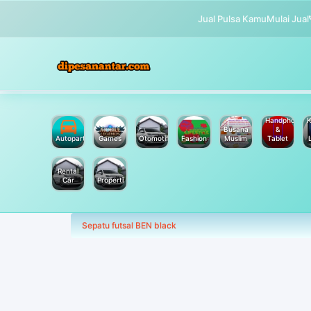
Jual Pulsa Kamu
Mulai Jual
Handphone
K
Busana
&
Autoparts
Games
Otomotif
Fashion
Muslim
Tablet
Rental
Car
Properti
Sepatu futsal BEN black