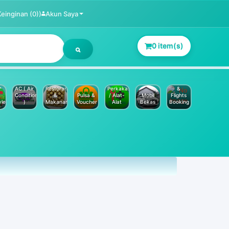
Keinginan (0))
Akun Saya
0 item(s)
Jasa
Service
Hotels
AC ( Air
Restoran
Perkakas
&
Conditioner
&
Pulsa &
/ Alat-
Mobil
Flights
yle
)
Makanan
Voucher
Alat
Bekas
Booking