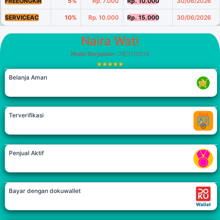
FREEONGKIR
5%
Rp. 7.000
Rp. 10.000
30/06/2026
SERVICEAC
10%
Rp. 10.000
Rp. 15.000
30/06/2026
Naira Wati
Mulai Berjualan
: 29/11/2016
Belanja Aman
Terverifikasi
Penjual Aktif
Bayar dengan dokuwallet