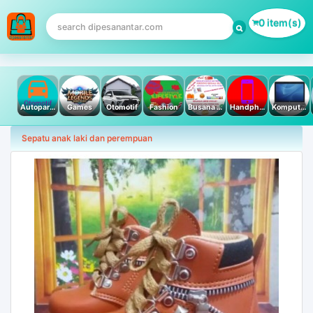
0 item(s)
Autoparts
Games
Otomotif
Fashion
Busana Muslim
Handphone & Tablet
Komputer PC & Laptop
Sepatu anak laki dan perempuan