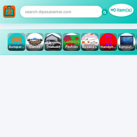
0 item(s)
Autoparts
Games
Otomotif
Fashion
Busana Muslim
Handphone & Tablet
Komputer PC & Laptop