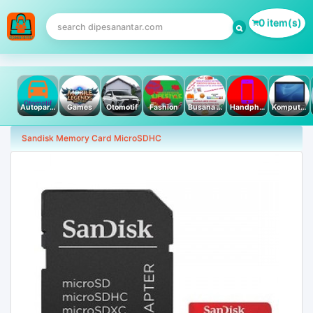
0 item(s)
Autoparts
Games
Otomotif
Fashion
Busana Muslim
Handphone & Tablet
Komputer PC & Laptop
Sandisk Memory Card MicroSDHC