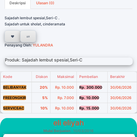
Deskripsi
Ulasan (0)
Sajadah lembut spesial,Seri-C .
Sajadah untuk sholat, cinderamata
Penayang Oleh:
YULANDRA
Produk: Sajadah lembut spesial,Seri-C
Kode
Diskon
Maksimal
Pembelian
Berakhir
BELIBANYAK
20%
Rp. 10.000
Rp. 300.000
30/06/2026
FREEONGKIR
5%
Rp. 7.000
Rp. 10.000
30/06/2026
SERVICEAC
10%
Rp. 10.000
Rp. 15.000
30/06/2026
eli eliyah
Mulai Berjualan
: 10/03/2016