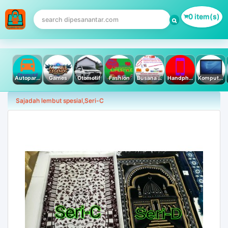
0 item(s)
Autoparts
Games
Otomotif
Fashion
Busana Muslim
Handphone & Tablet
Komputer PC & Laptop
Sajadah lembut spesial,Seri-C