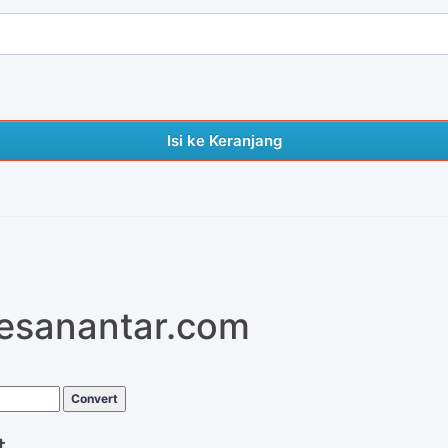
Isi ke Keranjang
pesanantar.com
Convert
t