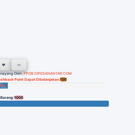
nayang Oleh:
PPOB DIPESANANTAR.COM
shback Point Dapat Dibelanjakan:
100
100
oin
 Barang:
1000
 Tersisa