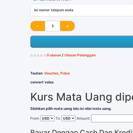
0 ulasan
/
Ulasan Pelanggan
Tautan:
Voucher
,
Pulsa
convert valas
Kurs Mata Uang di
Silahkan pilih mata uang lalu isi nilai mata uang.
From:
To:
Amount:
Bayar Dengan Cash Dan Kredi