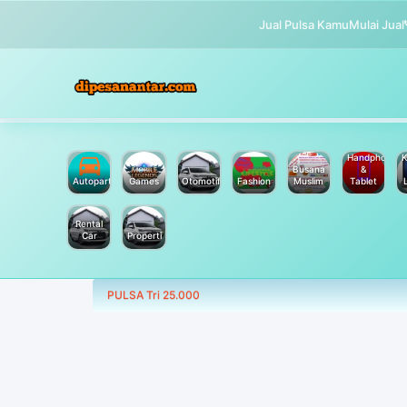
Jual Pulsa Kamu
Mulai Jual
Handphone
K
Busana
&
Autoparts
Games
Otomotif
Fashion
Muslim
Tablet
Rental
Car
Properti
PULSA Tri 25.000