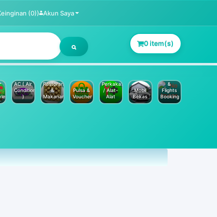
Keinginan (0))
Akun Saya
0 item(s)
Jasa
Service
Hotels
AC ( Air
Restoran
Perkakas
&
Conditioner
&
Pulsa &
/ Alat-
Mobil
Flights
yle
)
Makanan
Voucher
Alat
Bekas
Booking