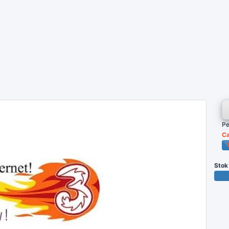
Pe
Ca
P
Stok
1000