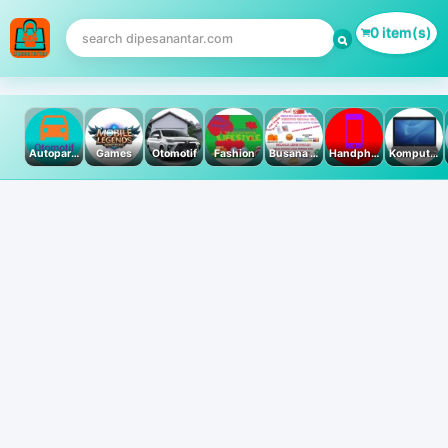
0 item(s)
Autoparts
Games
Otomotif
Fashion
Busana Muslim
Handphone & Tablet
Komputer PC & Laptop