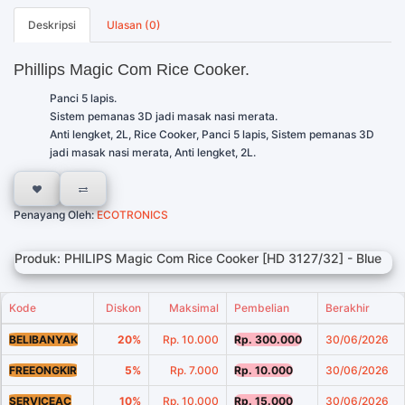
Deskripsi
Ulasan (0)
Phillips Magic Com Rice Cooker.
Panci 5 lapis.
Sistem pemanas 3D jadi masak nasi merata.
Anti lengket, 2L, Rice Cooker, Panci 5 lapis, Sistem pemanas 3D
jadi masak nasi merata, Anti lengket, 2L.
Penayang Oleh:
ECOTRONICS
Produk: PHILIPS Magic Com Rice Cooker [HD 3127/32] - Blue
Kode
Diskon
Maksimal
Pembelian
Berakhir
BELIBANYAK
20%
Rp. 10.000
Rp. 300.000
30/06/2026
FREEONGKIR
5%
Rp. 7.000
Rp. 10.000
30/06/2026
SERVICEAC
10%
Rp. 10.000
Rp. 15.000
30/06/2026