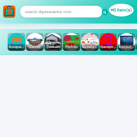
0 item(s)
Autoparts
Games
Otomotif
Fashion
Busana Muslim
Handphone & Tablet
Komputer PC & Laptop