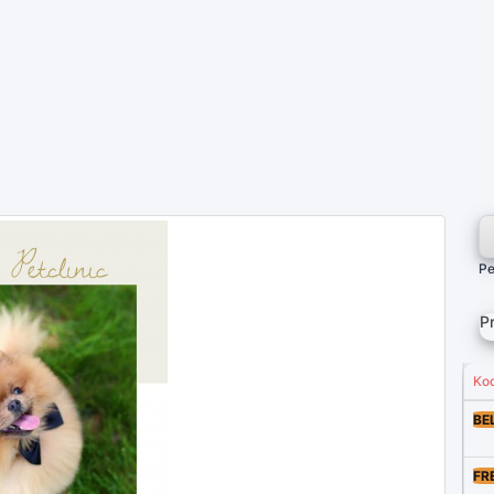
Pe
P
Ko
BE
FR