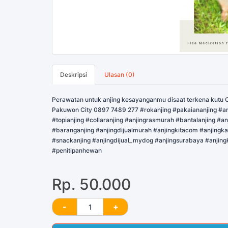
Deskripsi
Ulasan (0)
Perawatan untuk anjing kesayanganmu disaat terkena kutu C
Pakuwon City 0897 7489 277 #rokanjing #pakaiananjing #an
#topianjing #collaranjing #anjingrasmurah #bantalanjing #an
#baranganjing #anjingdijualmurah #anjingkitacom #anjingk
#snackanjing #anjingdijual_mydog #anjingsurabaya #anjingk
#penitipanhewan
Rp. 50.000