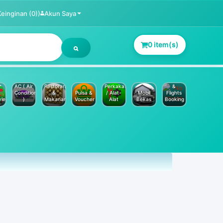
Keinginan (0))
Akun Saya
0 item(s)
Jasa
Service
Hotels
AC ( Air
Restoran
Perkakas
&
Conditioner
&
Pulsa &
/ Alat-
Mobil
Flights
yle
)
Makanan
Voucher
Alat
Bekas
Booking