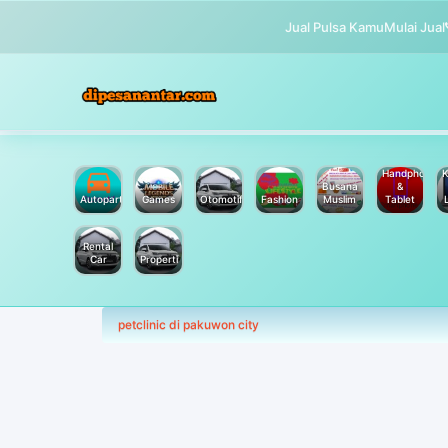
Jual Pulsa Kamu
Mulai Jual
Handphone
K
Busana
&
Autoparts
Games
Otomotif
Fashion
Muslim
Tablet
Rental
Car
Properti
petclinic di pakuwon city