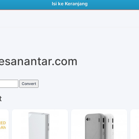
Isi ke Keranjang
pesanantar.com
Convert
t