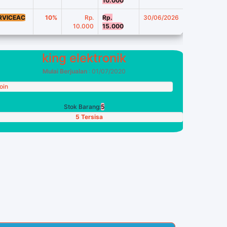
10.000
RVICEAC
10%
Rp.
Rp.
30/06/2026
10.000
15.000
king elektronik
Mulai Berjualan
: 01/07/2020
oin
Stok Barang:
5
5 Tersisa