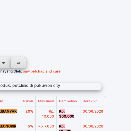
nayang Oleh:
paw petclinic and care
roduk: petclinic di pakuwon city
de
Diskon
Maksimal
Pembelian
Berakhir
LIBANYAK
20%
Rp.
Rp.
30/06/2026
10.000
300.000
EEONGKIR
5%
Rp. 7.000
Rp.
30/06/2026