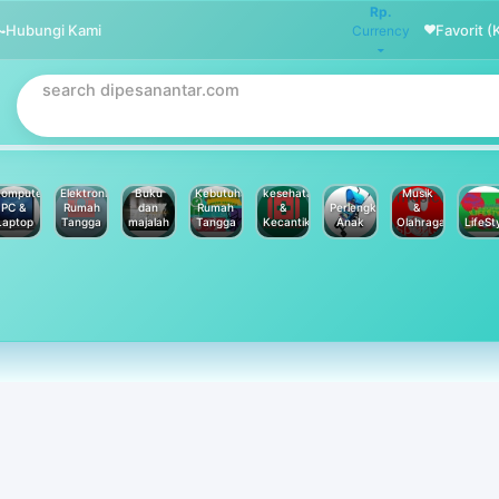
Rp.
Hubungi Kami
Favorit (
Currency
omputer
Elektronik
Buku
Kebutuhan
kesehatan
Musik
PC &
Rumah
dan
Rumah
&
Perlengkapan
&
Laptop
Tangga
majalah
Tangga
Kecantikan
Anak
Olahraga
LifeSt