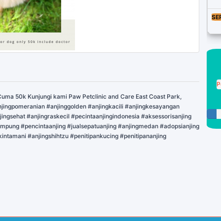
SE
P
uma 50k Kunjungi kami Paw Petclinic and Care East Coast Park,
jingpomeranian #anjinggolden #anjingkacili #anjingkesayangan
jingsehat #anjingraskecil #pecintaanjingindonesia #aksessorisanjing
ampung #pencintaanjing #jualsepatuanjing #anjingmedan #adopsianjing
intamani #anjingshihtzu #penitipankucing #penitipananjing