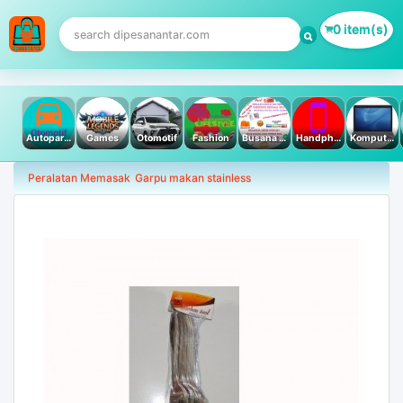
0 item(s)
Autoparts
Games
Otomotif
Fashion
Busana Muslim
Handphone & Tablet
Komputer PC & Laptop
Peralatan Memasak
Garpu makan stainless