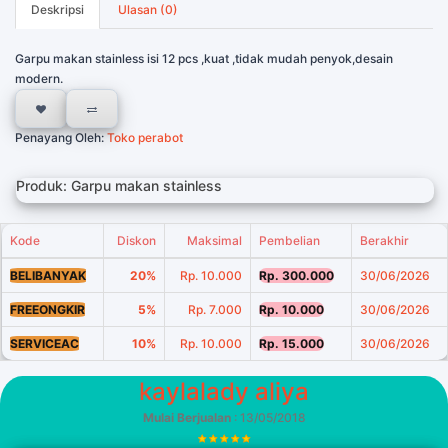
Deskripsi
Ulasan (0)
Garpu makan stainless isi 12 pcs ,kuat ,tidak mudah penyok,desain
modern.
Penayang Oleh:
Toko perabot
Produk: Garpu makan stainless
Kode
Diskon
Maksimal
Pembelian
Berakhir
BELIBANYAK
20%
Rp. 10.000
Rp. 300.000
30/06/2026
FREEONGKIR
5%
Rp. 7.000
Rp. 10.000
30/06/2026
SERVICEAC
10%
Rp. 10.000
Rp. 15.000
30/06/2026
kaylalady aliya
Mulai Berjualan
: 13/05/2018