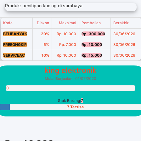
Produk: penitipan kucing di surabaya
Kode
Diskon
Maksimal
Pembelian
Berakhir
BELIBANYAK
20%
Rp. 10.000
Rp. 300.000
30/06/2026
FREEONGKIR
5%
Rp. 7.000
Rp. 10.000
30/06/2026
SERVICEAC
10%
Rp. 10.000
Rp. 15.000
30/06/2026
king elektronik
Mulai Berjualan
: 01/07/2020
0
Poin
Stok Barang:
7
7 Tersisa