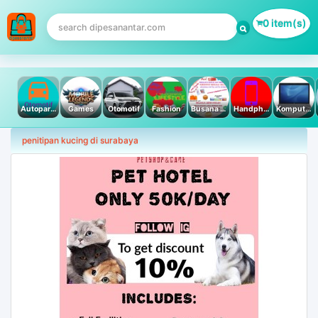
0 item(s)
Autoparts
Games
Otomotif
Fashion
Busana Muslim
Handphone & Tablet
Komputer PC & Laptop
penitipan kucing di surabaya