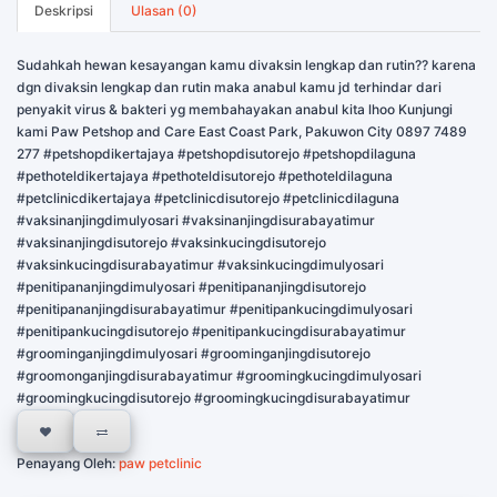
Deskripsi
Ulasan (0)
Sudahkah hewan kesayangan kamu divaksin lengkap dan rutin?? karena
dgn divaksin lengkap dan rutin maka anabul kamu jd terhindar dari
penyakit virus & bakteri yg membahayakan anabul kita lhoo Kunjungi
kami Paw Petshop and Care East Coast Park, Pakuwon City 0897 7489
277 #petshopdikertajaya #petshopdisutorejo #petshopdilaguna
#pethoteldikertajaya #pethoteldisutorejo #pethoteldilaguna
#petclinicdikertajaya #petclinicdisutorejo #petclinicdilaguna
#vaksinanjingdimulyosari #vaksinanjingdisurabayatimur
#vaksinanjingdisutorejo #vaksinkucingdisutorejo
#vaksinkucingdisurabayatimur #vaksinkucingdimulyosari
#penitipananjingdimulyosari #penitipananjingdisutorejo
#penitipananjingdisurabayatimur #penitipankucingdimulyosari
#penitipankucingdisutorejo #penitipankucingdisurabayatimur
#groominganjingdimulyosari #groominganjingdisutorejo
#groomonganjingdisurabayatimur #groomingkucingdimulyosari
#groomingkucingdisutorejo #groomingkucingdisurabayatimur
Penayang Oleh:
paw petclinic