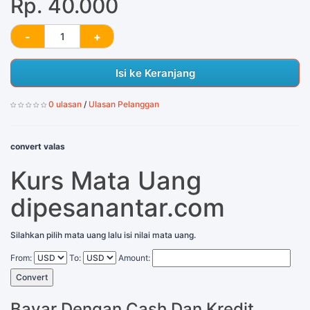
Rp. 40.000
Isi ke Keranjang
0 ulasan
/
Ulasan Pelanggan
convert valas
Kurs Mata Uang
dipesanantar.com
Silahkan pilih mata uang lalu isi nilai mata uang.
From:
To:
Amount:
Convert
Bayar Dengan Cash Dan Kredit