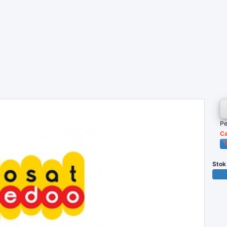
Pe
Ca
P
Stok
99 T