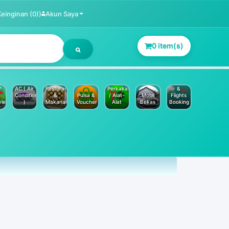
Keinginan (0))
Akun Saya
0 item(s)
Jasa
Service
Hotels
AC ( Air
Restoran
Perkakas
&
Conditioner
&
Pulsa &
/ Alat-
Mobil
Flights
yle
)
Makanan
Voucher
Alat
Bekas
Booking