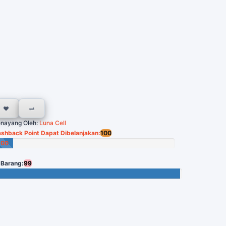
nayang Oleh:
Luna Cell
shback Point Dapat Dibelanjakan:
100
100
oin
 Barang:
99
ersisa