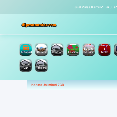
Jual Pulsa Kamu
Mulai Jual
Handphone
K
Busana
&
Autoparts
Games
Otomotif
Fashion
Muslim
Tablet
Rental
Car
Properti
Indosat Unlimited 7GB