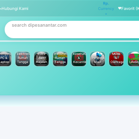
Rp.
Hubungi Kami
Favorit (
Currency
omputer
Elektronik
Buku
Kebutuhan
kesehatan
Musik
PC &
Rumah
dan
Rumah
&
Perlengkapan
&
Laptop
Tangga
majalah
Tangga
Kecantikan
Anak
Olahraga
LifeSt