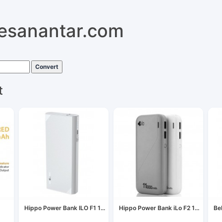
pesanantar.com
Convert
t
Hippo Power Bank ILO F1 1...
Hippo Power Bank iLo F2 1...
Be