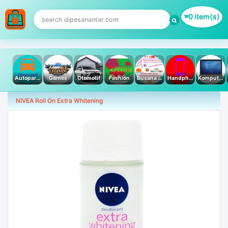
0 item(s)
Autoparts
Games
Otomotif
Fashion
Busana Muslim
Handphone & Tablet
Komputer PC & Laptop
NIVEA Roll On Extra Whitening