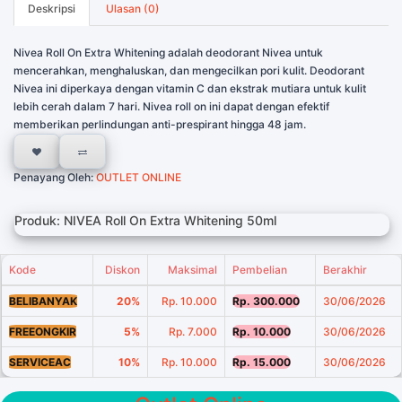
Deskripsi
Ulasan (0)
Nivea Roll On Extra Whitening adalah deodorant Nivea untuk
mencerahkan, menghaluskan, dan mengecilkan pori kulit. Deodorant
Nivea ini diperkaya dengan vitamin C dan ekstrak mutiara untuk kulit
lebih cerah dalam 7 hari. Nivea roll on ini dapat dengan efektif
memberikan perlindungan anti-prespirant hingga 48 jam.
Penayang Oleh:
OUTLET ONLINE
Produk: NIVEA Roll On Extra Whitening 50ml
Kode
Diskon
Maksimal
Pembelian
Berakhir
BELIBANYAK
20%
Rp. 10.000
Rp. 300.000
30/06/2026
FREEONGKIR
5%
Rp. 7.000
Rp. 10.000
30/06/2026
SERVICEAC
10%
Rp. 10.000
Rp. 15.000
30/06/2026