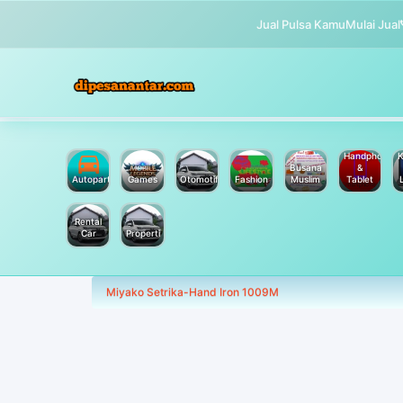
Jual Pulsa Kamu
Mulai Jual
Handphone
K
Busana
&
Autoparts
Games
Otomotif
Fashion
Muslim
Tablet
Rental
Car
Properti
Miyako Setrika-Hand Iron 1009M