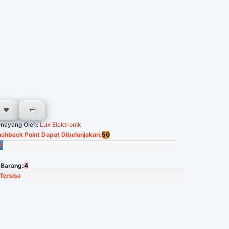
nayang Oleh:
Lux Elektronik
shback Point Dapat Dibelanjakan:
50
0
in
 Barang:
4
Tersisa