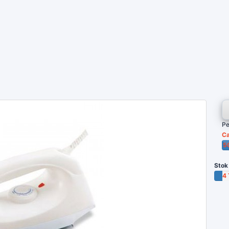
Pe
Ca
5
Po
Stok
4 