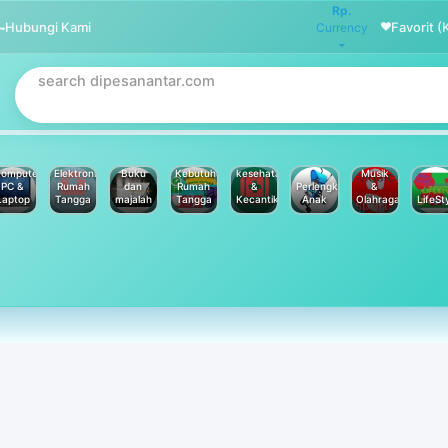
Rp.
Hubungi Kami
Favorit (
Currency
omputer
Elektronik
Buku
Kebutuhan
kesehatan
Musik
PC &
Rumah
dan
Rumah
&
Perlengkapan
&
Laptop
Tangga
majalah
Tangga
Kecantikan
Anak
Olahraga
LifeSt