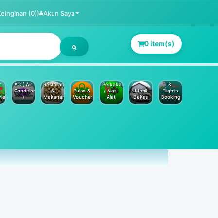
Keinginan (0))
Akun Saya
0 item(s)
Jasa
Service
Hotels
AC ( Air
Restoran
Perkakas
&
Conditioner
&
Pulsa &
/ Alat-
Mobil
Flights
yle
)
Makanan
Voucher
Alat
Bekas
Booking