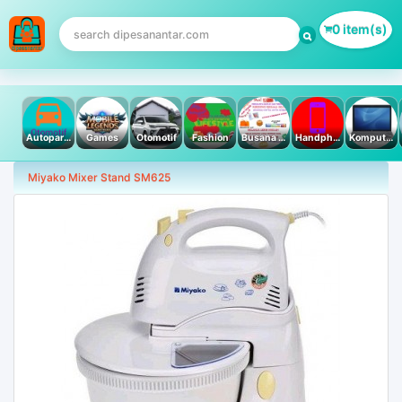
0 item(s)
Autoparts
Games
Otomotif
Fashion
Busana Muslim
Handphone & Tablet
Komputer PC & Laptop
Miyako Mixer Stand SM625