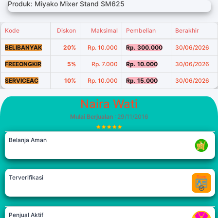
Produk: Miyako Mixer Stand SM625
Kode
Diskon
Maksimal
Pembelian
Berakhir
BELIBANYAK
20%
Rp. 10.000
Rp. 300.000
30/06/2026
FREEONGKIR
5%
Rp. 7.000
Rp. 10.000
30/06/2026
SERVICEAC
10%
Rp. 10.000
Rp. 15.000
30/06/2026
Naira Wati
Mulai Berjualan
: 29/11/2016
Belanja Aman
Terverifikasi
Penjual Aktif