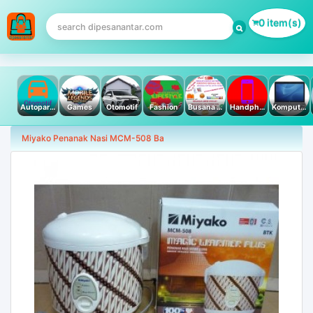
0 item(s)
Autoparts
Games
Otomotif
Fashion
Busana Muslim
Handphone & Tablet
Komputer PC & Laptop
Miyako Penanak Nasi MCM-508 Ba