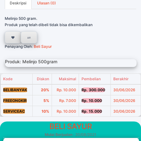
Deskripsi
Ulasan (0)
Melinjo 500 gram.
Produk yang telah dibeli tidak bisa dikembalikan
Penayang Oleh:
Beli Sayur
Produk: Melinjo 500gram
Kode
Diskon
Maksimal
Pembelian
Berakhir
BELIBANYAK
20%
Rp. 10.000
Rp. 300.000
30/06/2026
FREEONGKIR
5%
Rp. 7.000
Rp. 10.000
30/06/2026
SERVICEAC
10%
Rp. 10.000
Rp. 15.000
30/06/2026
BELI SAYUR
Mulai Berjualan
: 20/08/2021