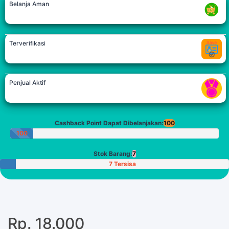
Belanja Aman
Terverifikasi
Penjual Aktif
Cashback Point Dapat Dibelanjakan:
100
100
Poin
Stok Barang:
7
7 Tersisa
Rp. 18.000