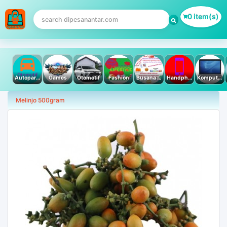
0 item(s)
Autoparts
Games
Otomotif
Fashion
Busana Muslim
Handphone & Tablet
Komputer PC & Laptop
Melinjo 500gram