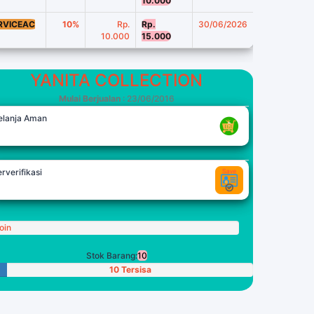
10.000
RVICEAC
10%
Rp.
Rp.
30/06/2026
10.000
15.000
YANITA COLLECTION
Mulai Berjualan
: 23/06/2016
elanja Aman
rverifikasi
oin
Stok Barang:
10
10 Tersisa