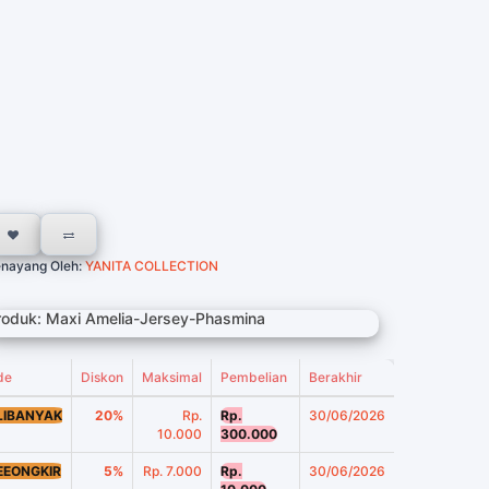
nayang Oleh:
YANITA COLLECTION
roduk: Maxi Amelia-Jersey-Phasmina
de
Diskon
Maksimal
Pembelian
Berakhir
LIBANYAK
20%
Rp.
Rp.
30/06/2026
10.000
300.000
EEONGKIR
5%
Rp. 7.000
Rp.
30/06/2026