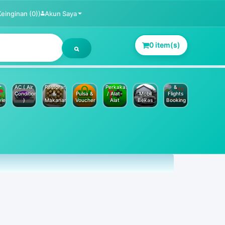
Keinginan (0))
Akun Saya
0 item(s)
Jasa
Service
Hotels
AC ( Air
Restoran
Perkakas
&
Conditioner
&
Pulsa &
/ Alat-
Mobil
Flights
yle
)
Makanan
Voucher
Alat
Bekas
Booking