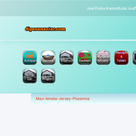
Jual Pulsa Kamu
Mulai Jual
Handphone
K
Busana
&
Autoparts
Games
Otomotif
Fashion
Muslim
Tablet
Rental
Car
Properti
Maxi Amelia-Jersey-Phasmina