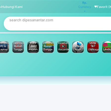
Rp.
Hubungi Kami
Favorit (
Currency
omputer
Elektronik
Buku
Kebutuhan
kesehatan
Musik
PC &
Rumah
dan
Rumah
&
Perlengkapan
&
Laptop
Tangga
majalah
Tangga
Kecantikan
Anak
Olahraga
LifeSt