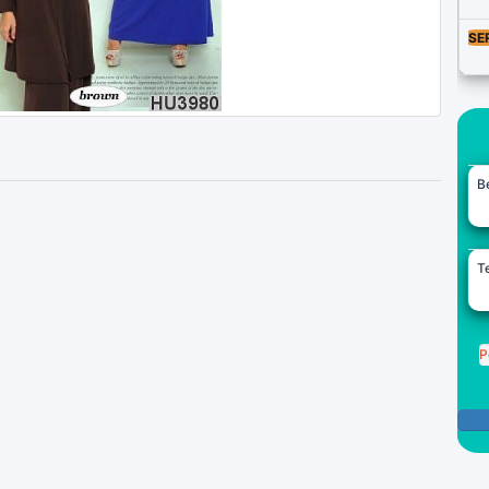
SE
B
Te
P