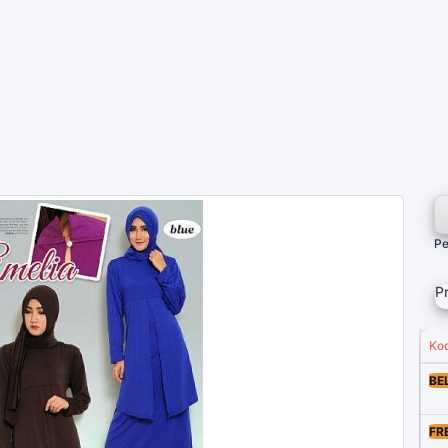
Pe
P
Ko
BE
FR