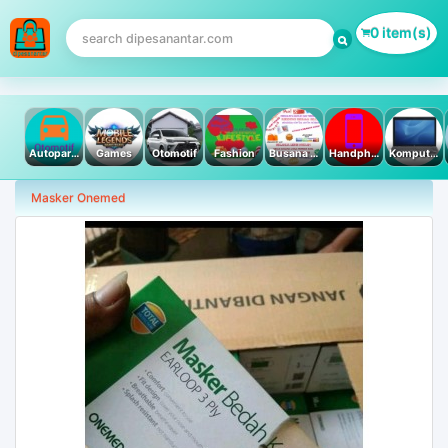
0 item(s)
Autoparts
Games
Otomotif
Fashion
Busana Muslim
Handphone & Tablet
Komputer PC & Laptop
Masker Onemed