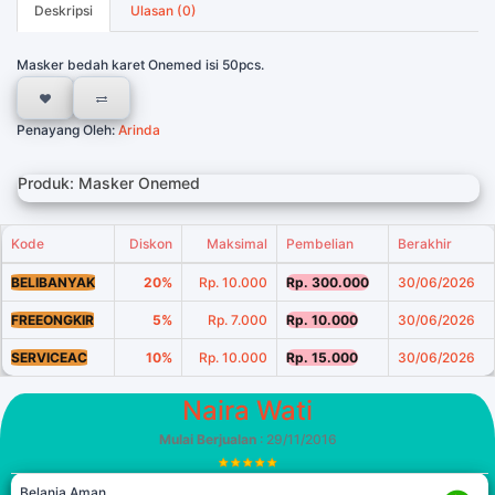
Deskripsi
Ulasan (0)
Masker bedah karet Onemed isi 50pcs.
Penayang Oleh:
Arinda
Produk: Masker Onemed
Kode
Diskon
Maksimal
Pembelian
Berakhir
BELIBANYAK
20%
Rp. 10.000
Rp. 300.000
30/06/2026
FREEONGKIR
5%
Rp. 7.000
Rp. 10.000
30/06/2026
SERVICEAC
10%
Rp. 10.000
Rp. 15.000
30/06/2026
Naira Wati
Mulai Berjualan
: 29/11/2016
Belanja Aman