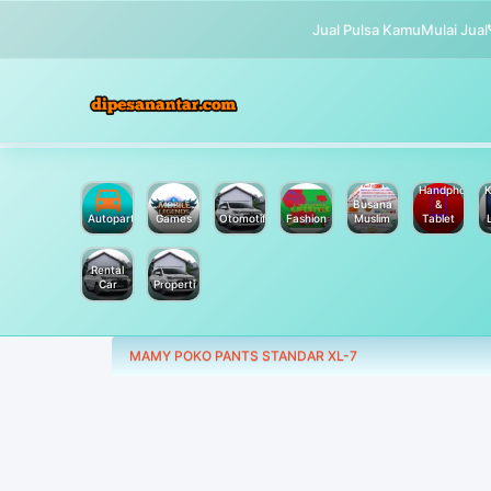
Jual Pulsa Kamu
Mulai Jual
Handphone
K
Busana
&
Autoparts
Games
Otomotif
Fashion
Muslim
Tablet
Rental
Car
Properti
MAMY POKO PANTS STANDAR XL-7