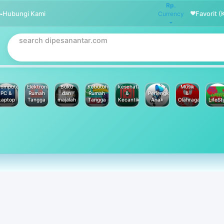
Rp.
Hubungi Kami
Favorit (
Currency
omputer
Elektronik
Buku
Kebutuhan
kesehatan
Musik
PC &
Rumah
dan
Rumah
&
Perlengkapan
&
Laptop
Tangga
majalah
Tangga
Kecantikan
Anak
Olahraga
LifeSt