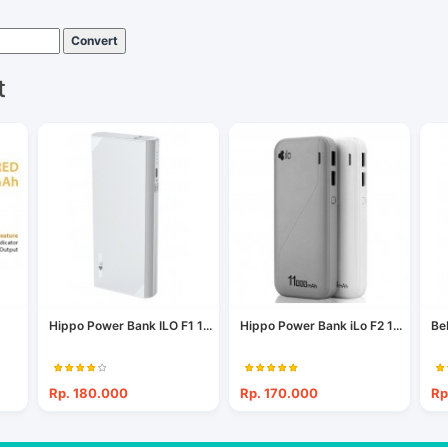
Convert
t
Hippo Power Bank ILO F1 1...
Hippo Power Bank iLo F2 1...
Be
Rp. 180.000
Rp. 170.000
Rp