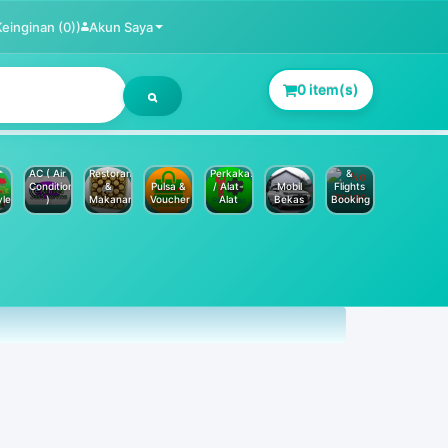
Keinginan (0))
Akun Saya
0 item(s)
Jasa
Service
Hotels
AC ( Air
Restoran
Perkakas
&
Conditioner
&
Pulsa &
/ Alat-
Mobil
Flights
yle
)
Makanan
Voucher
Alat
Bekas
Booking