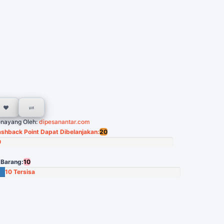
nayang Oleh:
dipesanantar.com
shback Point Dapat Dibelanjakan:
20
0
in
 Barang:
10
10 Tersisa