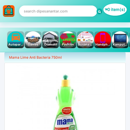
0 item(s)
Autoparts
Games
Otomotif
Fashion
Busana Muslim
Handphone & Tablet
Komputer PC & Laptop
Mama Lime Anti Bacteria 750ml