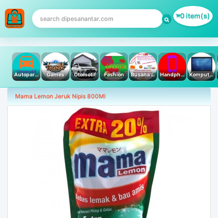
0 item(s)
Autoparts
Games
Otomotif
Fashion
Busana Muslim
Handphone & Tablet
Komputer PC & Laptop
Mama Lemon Jeruk Nipis 800Ml