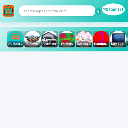
0 item(s)
Autoparts
Games
Otomotif
Fashion
Busana Muslim
Handphone & Tablet
Komputer PC & Laptop