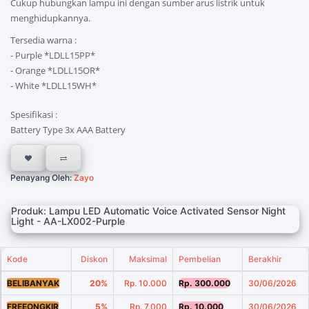
Cukup hubungkan lampu ini dengan sumber arus listrik untuk
menghidupkannya.
Tersedia warna :
- Purple *LDLL15PP*
- Orange *LDLL15OR*
- White *LDLL15WH*
Spesifikasi :
Battery Type 3x AAA Battery
Penayang Oleh:
Zayo
Produk: Lampu LED Automatic Voice Activated Sensor Night
Light - AA-LX002-Purple
Kode
Diskon
Maksimal
Pembelian
Berakhir
BELIBANYAK
20%
Rp. 10.000
Rp. 300.000
30/06/2026
FREEONGKIR
5%
Rp. 7.000
Rp. 10.000
30/06/2026