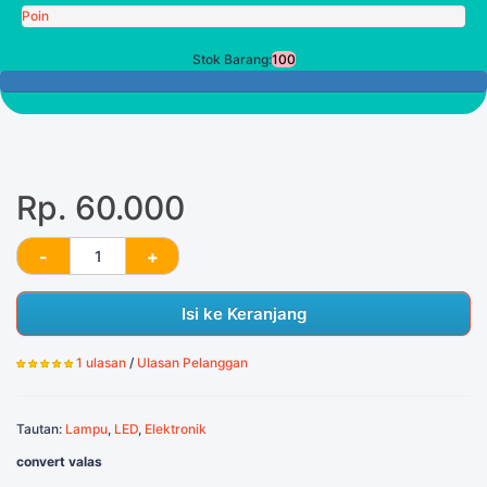
Poin
Stok Barang:
100
100 Tersisa
Rp. 60.000
Isi ke Keranjang
1 ulasan
/
Ulasan Pelanggan
Tautan:
Lampu
,
LED
,
Elektronik
convert valas