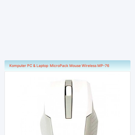
Komputer PC & Laptop
MicroPack Mouse Wireless MP-76