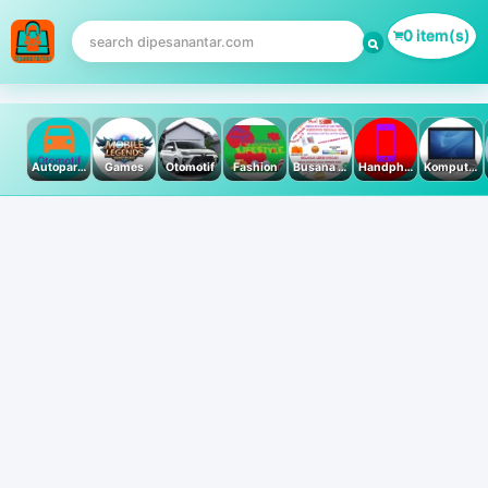
0 item(s)
Autoparts
Games
Otomotif
Fashion
Busana Muslim
Handphone & Tablet
Komputer PC & Laptop