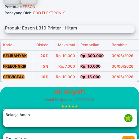
Pembuat:
EPSON
Penayang Oleh:
EDO ELEKTRONIK
Produk: Epson L310 Printer - Hitam
Kode
Diskon
Maksimal
Pembelian
Berakhir
BELIBANYAK
20%
Rp. 10.000
Rp. 300.000
30/06/2026
FREEONGKIR
5%
Rp. 7.000
Rp. 10.000
30/06/2026
SERVICEAC
10%
Rp. 10.000
Rp. 15.000
30/06/2026
eli eliyah
Mulai Berjualan
: 21/07/2016
Belanja Aman
Terverifikasi