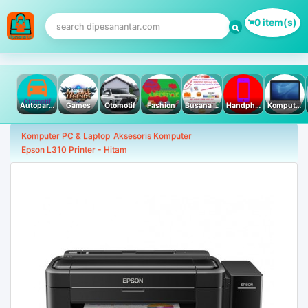
0 item(s)
Autoparts
Games
Otomotif
Fashion
Busana Muslim
Handphone & Tablet
Komputer PC & Laptop
Komputer PC & Laptop
Aksesoris Komputer
Epson L310 Printer - Hitam