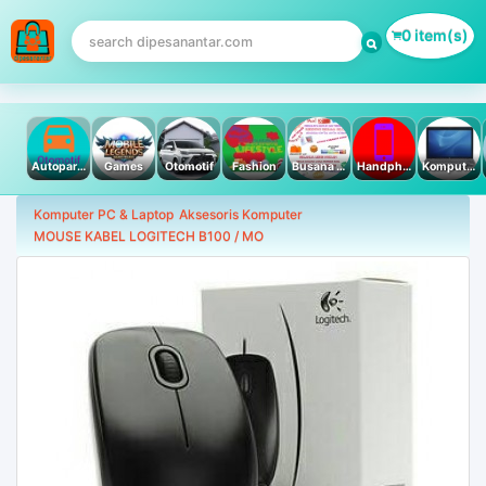
0 item(s)
Autoparts
Games
Otomotif
Fashion
Busana Muslim
Handphone & Tablet
Komputer PC & Laptop
Komputer PC & Laptop
Aksesoris Komputer
MOUSE KABEL LOGITECH B100 / MO