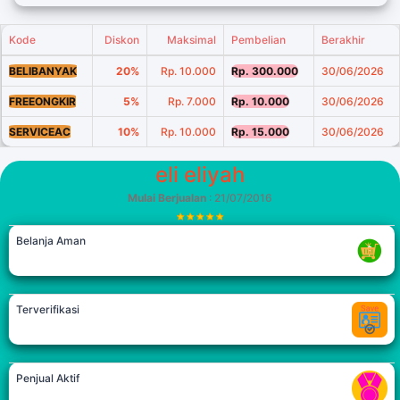
Kode
Diskon
Maksimal
Pembelian
Berakhir
BELIBANYAK
20%
Rp. 10.000
Rp. 300.000
30/06/2026
FREEONGKIR
5%
Rp. 7.000
Rp. 10.000
30/06/2026
SERVICEAC
10%
Rp. 10.000
Rp. 15.000
30/06/2026
eli eliyah
Mulai Berjualan
: 21/07/2016
Belanja Aman
Terverifikasi
Penjual Aktif