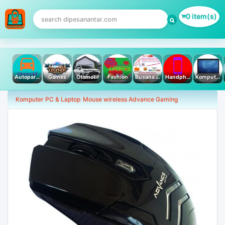
0 item(s)
Autoparts
Games
Otomotif
Fashion
Busana Muslim
Handphone & Tablet
Komputer PC & Laptop
Komputer PC & Laptop
Mouse wireless Advance Gaming