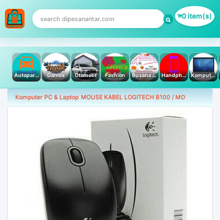
0 item(s)
Autoparts
Games
Otomotif
Fashion
Busana Muslim
Handphone & Tablet
Komputer PC & Laptop
Komputer PC & Laptop
MOUSE KABEL LOGITECH B100 / MO