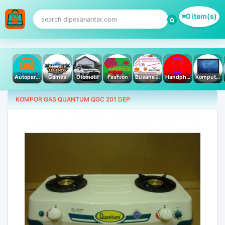
0 item(s)
Autoparts
Games
Otomotif
Fashion
Busana Muslim
Handphone & Tablet
Komputer PC & Laptop
KOMPOR GAS QUANTUM QGC 201 DEP