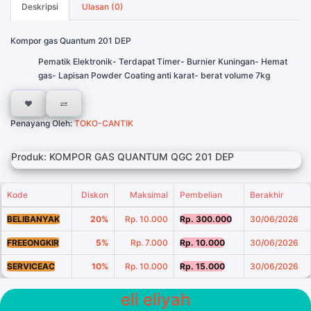
Deskripsi
Ulasan (0)
Kompor gas Quantum 201 DEP
Pematik Elektronik- Terdapat Timer- Burnier Kuningan- Hemat
gas- Lapisan Powder Coating anti karat- berat volume 7kg
Penayang Oleh:
TOKO-CANTIK
Produk: KOMPOR GAS QUANTUM QGC 201 DEP
Kode
Diskon
Maksimal
Pembelian
Berakhir
BELIBANYAK
20%
Rp. 10.000
Rp. 300.000
30/06/2026
FREEONGKIR
5%
Rp. 7.000
Rp. 10.000
30/06/2026
SERVICEAC
10%
Rp. 10.000
Rp. 15.000
30/06/2026
eli eliyah