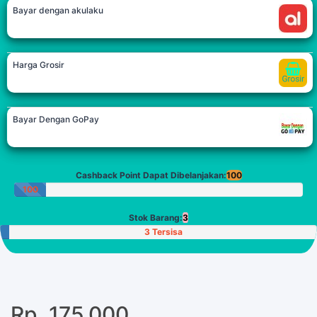
Bayar dengan akulaku
Harga Grosir
Bayar Dengan GoPay
Cashback Point Dapat Dibelanjakan:
100
100
Poin
Stok Barang:
3
3 Tersisa
Rp. 175.000