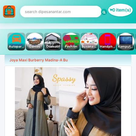
0 item(s)
Autoparts
Games
Otomotif
Fashion
Busana Muslim
Handphone & Tablet
Komputer PC & Laptop
Joya Maxi Burberry Madina-A Bu