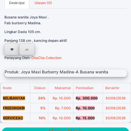
Deskripsi
Ulasan (0)
Busana wanita Joya Maxi .
Fab burberry Madina.
Lingkar Dada 105 cm.
Panjang 138 cm , kancing depan aktif.
Penayang Oleh:
ChaCha Colection
Produk: Joya Maxi Burberry Madina-A Busana wanita
Kode
Diskon
Maksimal
Pembelian
Berakhir
BELIBANYAK
20%
Rp. 10.000
Rp. 300.000
30/06/2026
FREEONGKIR
5%
Rp. 7.000
Rp. 10.000
30/06/2026
SERVICEAC
10%
Rp. 10.000
Rp. 15.000
30/06/2026