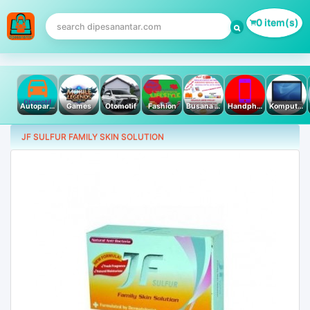
0 item(s)
Autoparts
Games
Otomotif
Fashion
Busana Muslim
Handphone & Tablet
Komputer PC & Laptop
JF SULFUR FAMILY SKIN SOLUTION