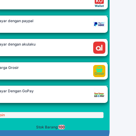
ayar dengan paypal
ayar dengan akulaku
arga Grosir
ayar Dengan GoPay
oin
Stok Barang:
100