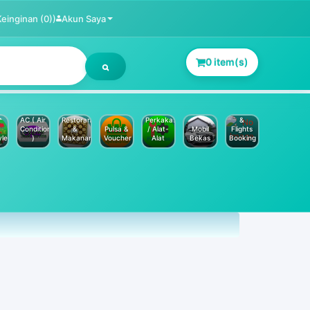
Keinginan (0))
Akun Saya
0 item(s)
Jasa
Service
Hotels
AC ( Air
Restoran
Perkakas
&
Conditioner
&
Pulsa &
/ Alat-
Mobil
Flights
yle
)
Makanan
Voucher
Alat
Bekas
Booking