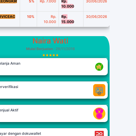
EEONGKIR
5%
Rp. 7.000
Rp.
30/06/2026
10.000
RVICEAC
10%
Rp.
Rp.
30/06/2026
10.000
15.000
Naira Wati
Mulai Berjualan
: 29/11/2016
elanja Aman
rverifikasi
njual Aktif
ayar dengan dokuwallet