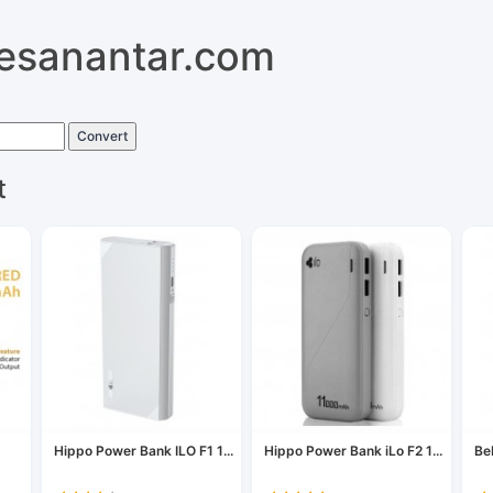
pesanantar.com
Convert
t
Hippo Power Bank ILO F1 1...
Hippo Power Bank iLo F2 1...
Be