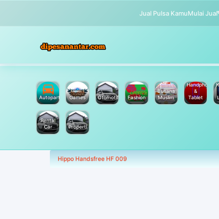
Jual Pulsa Kamu
Mulai Jual
Handphone
K
Busana
&
Autoparts
Games
Otomotif
Fashion
Muslim
Tablet
Rental
Car
Properti
Hippo Handsfree HF 009