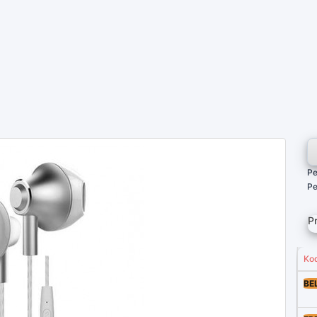
P
Pe
P
Ko
BE