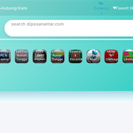
Rp.
Hubungi Kami
Favorit (
Currency
omputer
Elektronik
Buku
Kebutuhan
kesehatan
Musik
PC &
Rumah
dan
Rumah
&
Perlengkapan
&
Laptop
Tangga
majalah
Tangga
Kecantikan
Anak
Olahraga
LifeSt