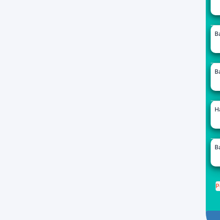
B
B
H
B
P