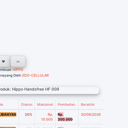
embuat:
HIPPO
nayang Oleh:
EDO-CELLULAR
roduk: Hippo Handsfree HF 009
de
Diskon
Maksimal
Pembelian
Berakhir
LIBANYAK
20%
Rp.
Rp.
30/06/2026
10.000
300.000