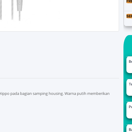
FR
SE
B
Te
 Hippo pada bagian samping housing. Warna putih memberikan
Pe
B