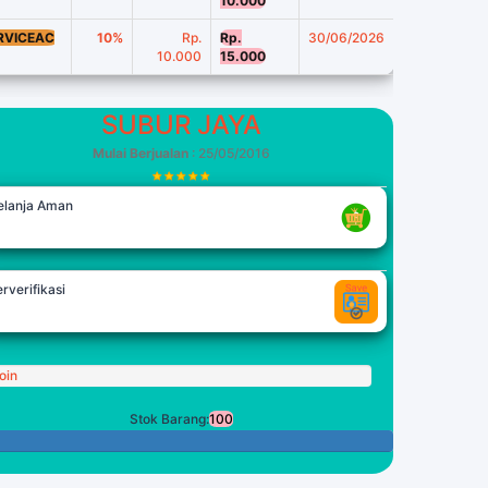
10.000
RVICEAC
10%
Rp.
Rp.
30/06/2026
10.000
15.000
SUBUR JAYA
Mulai Berjualan
: 25/05/2016
elanja Aman
rverifikasi
oin
Stok Barang:
100
100 Tersisa