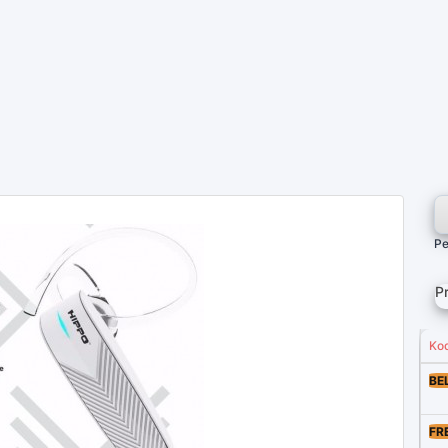
Pe
P
Ko
BE
FR