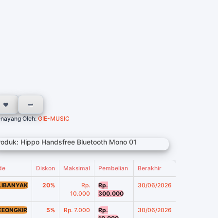
nayang Oleh:
GIE-MUSIC
roduk: Hippo Handsfree Bluetooth Mono 01
de
Diskon
Maksimal
Pembelian
Berakhir
LIBANYAK
20%
Rp.
Rp.
30/06/2026
10.000
300.000
EEONGKIR
5%
Rp. 7.000
Rp.
30/06/2026