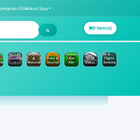
Keinginan (0))
Akun Saya
0 item(s)
Jasa
Service
Hotels
AC ( Air
Restoran
Perkakas
&
Conditioner
&
Pulsa &
/ Alat-
Mobil
Flights
yle
)
Makanan
Voucher
Alat
Bekas
Booking