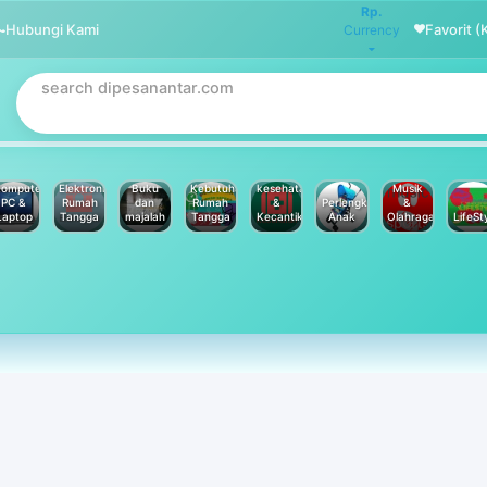
Rp.
Hubungi Kami
Favorit (
Currency
omputer
Elektronik
Buku
Kebutuhan
kesehatan
Musik
PC &
Rumah
dan
Rumah
&
Perlengkapan
&
Laptop
Tangga
majalah
Tangga
Kecantikan
Anak
Olahraga
LifeSt