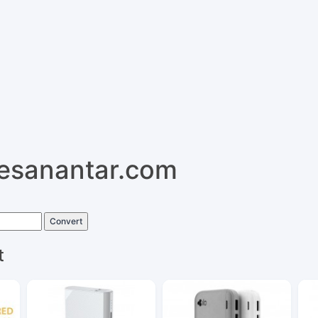
pesanantar.com
Convert
t