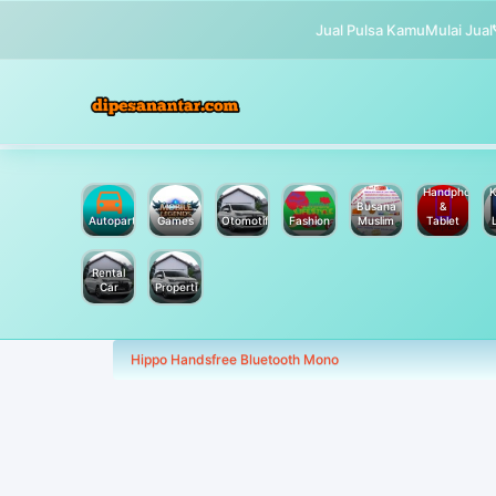
Jual Pulsa Kamu
Mulai Jual
Handphone
K
Busana
&
Autoparts
Games
Otomotif
Fashion
Muslim
Tablet
Rental
Car
Properti
Hippo Handsfree Bluetooth Mono