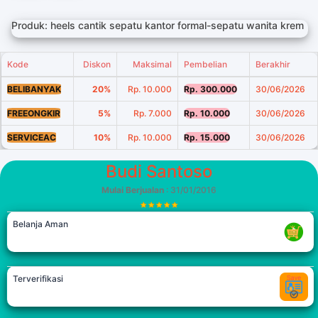
Produk: heels cantik sepatu kantor formal-sepatu wanita krem
Kode
Diskon
Maksimal
Pembelian
Berakhir
BELIBANYAK
20%
Rp. 10.000
Rp. 300.000
30/06/2026
FREEONGKIR
5%
Rp. 7.000
Rp. 10.000
30/06/2026
SERVICEAC
10%
Rp. 10.000
Rp. 15.000
30/06/2026
Budi Santoso
Mulai Berjualan
: 31/01/2016
Belanja Aman
Terverifikasi