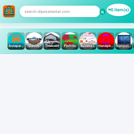
0 item(s)
Autoparts
Games
Otomotif
Fashion
Busana Muslim
Handphone & Tablet
Komputer PC & Laptop