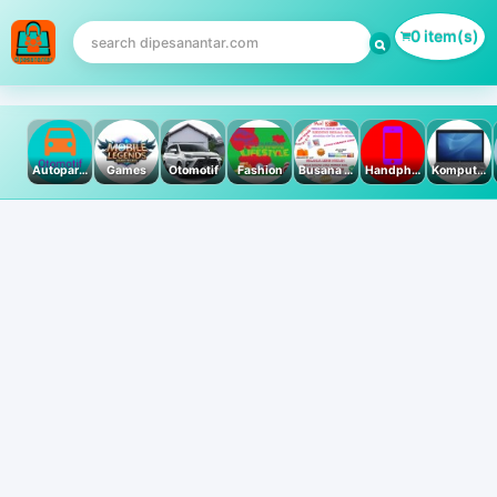
0 item(s)
Autoparts
Games
Otomotif
Fashion
Busana Muslim
Handphone & Tablet
Komputer PC & Laptop