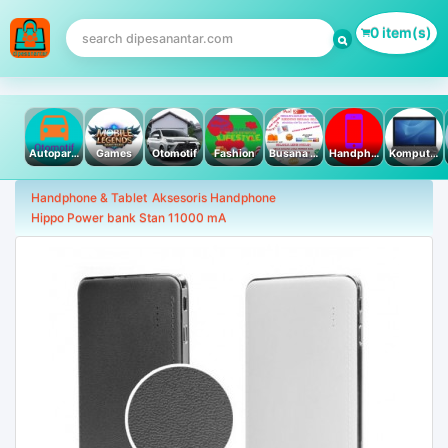
0 item(s)
Autoparts
Games
Otomotif
Fashion
Busana Muslim
Handphone & Tablet
Komputer PC & Laptop
Handphone & Tablet
Aksesoris Handphone
Hippo Power bank Stan 11000 mA