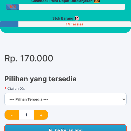
Cashback Point Dapat Dibelanjakan:
100
100
Poin
Stok Barang:
14
14 Tersisa
Rp. 170.000
Pilihan yang tersedia
Cicilan 0%
Isi ke Keranjang