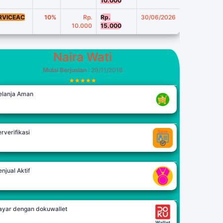
10.000
RVICEAC
10%
Rp.
Rp.
30/06/2026
10.000
15.000
Naira Wati
Mulai Berjualan
: 29/11/2016
elanja Aman
rverifikasi
njual Aktif
ayar dengan dokuwallet