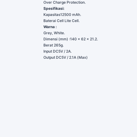
Over Charge Protection.
Spesifikasi:
Kapasitas12500 mAh.
Baterai Cell Lite Cell.
Warna :
Grey, White.
Dimensi (mm) :140 x 62 x 21.2.
Berat 265g.
Input DC5V / 2A.
Output DC5V / 2.1A (Max)