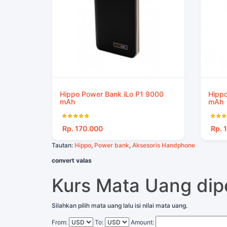
Hippo Power Bank iLo P1 9000
Hippo
mAh
mAh
Rp. 170.000
Rp. 
Tautan:
Hippo
,
Power bank
,
Aksesoris Handphone
convert valas
Kurs Mata Uang di
Silahkan pilih mata uang lalu isi nilai mata uang.
From:
To:
Amount: