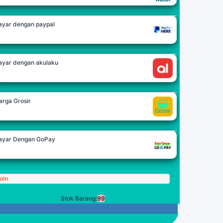
ayar dengan paypal
ayar dengan akulaku
arga Grosir
ayar Dengan GoPay
oin
Stok Barang:
99
99 Tersisa