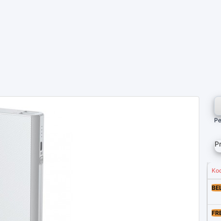
Pe
P
Ko
BE
FR