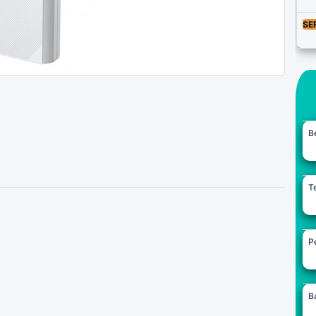
SE
B
Te
Pe
B