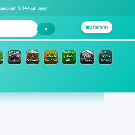
Keinginan (0))
Akun Saya
0 item(s)
Jasa
Service
Hotels
AC ( Air
Restoran
Perkakas
&
Conditioner
&
Pulsa &
/ Alat-
Mobil
Flights
yle
)
Makanan
Voucher
Alat
Bekas
Booking