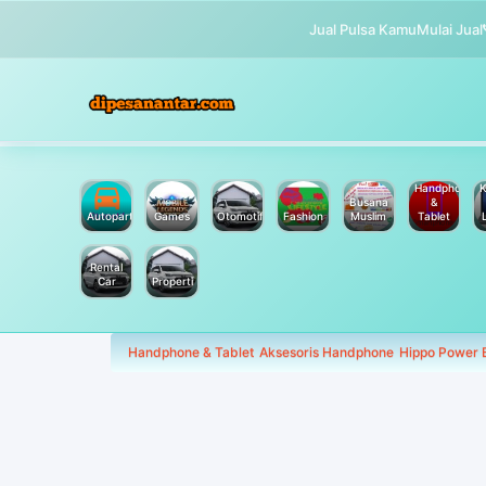
Jual Pulsa Kamu
Mulai Jual
Handphone
K
Busana
&
Autoparts
Games
Otomotif
Fashion
Muslim
Tablet
Rental
Car
Properti
Handphone & Tablet
Aksesoris Handphone
Hippo Power 