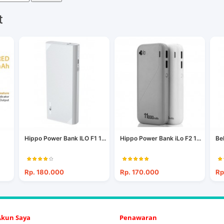
t
Hippo Power Bank ILO F1 1...
Hippo Power Bank iLo F2 1...
Be
Rp. 180.000
Rp. 170.000
Rp
 Akun Saya
Penawaran