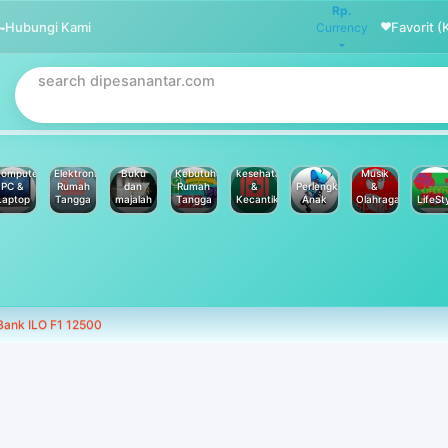
Rp.
Hubungi Kami
Favorit (
Currency
omputer
Elektronik
Buku
Kebutuhan
kesehatan
Musik
PC &
Rumah
dan
Rumah
&
Perlengkapan
&
Laptop
Tangga
majalah
Tangga
Kecantikan
Anak
Olahraga
LifeSt
Bank ILO F1 12500