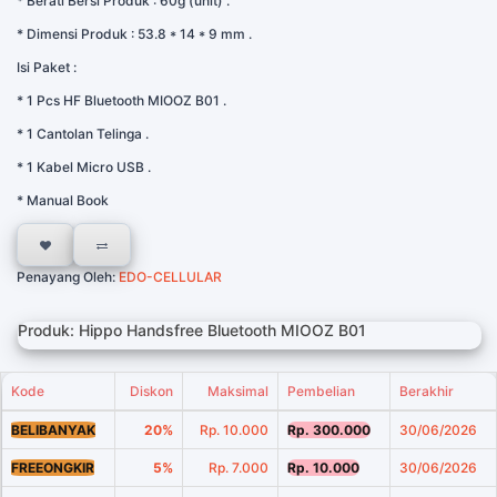
* Berati Bersi Produk : 60g (unit) .
* Dimensi Produk : 53.8 * 14 * 9 mm .
Isi Paket :
* 1 Pcs HF Bluetooth MIOOZ B01 .
* 1 Cantolan Telinga .
* 1 Kabel Micro USB .
* Manual Book
Penayang Oleh:
EDO-CELLULAR
Produk: Hippo Handsfree Bluetooth MIOOZ B01
Kode
Diskon
Maksimal
Pembelian
Berakhir
BELIBANYAK
20%
Rp. 10.000
Rp. 300.000
30/06/2026
FREEONGKIR
5%
Rp. 7.000
Rp. 10.000
30/06/2026