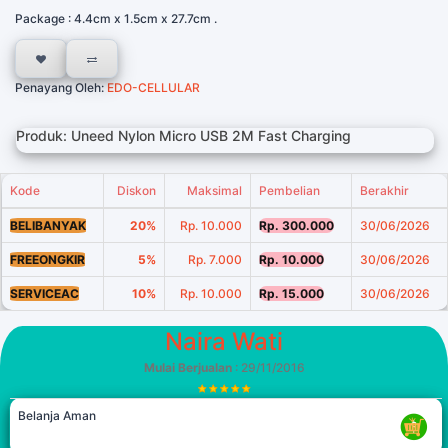
Package : 4.4cm x 1.5cm x 27.7cm .
Penayang Oleh:
EDO-CELLULAR
Produk: Uneed Nylon Micro USB 2M Fast Charging
Kode
Diskon
Maksimal
Pembelian
Berakhir
BELIBANYAK
20%
Rp. 10.000
Rp. 300.000
30/06/2026
FREEONGKIR
5%
Rp. 7.000
Rp. 10.000
30/06/2026
SERVICEAC
10%
Rp. 10.000
Rp. 15.000
30/06/2026
Naira Wati
Mulai Berjualan
: 29/11/2016
Belanja Aman