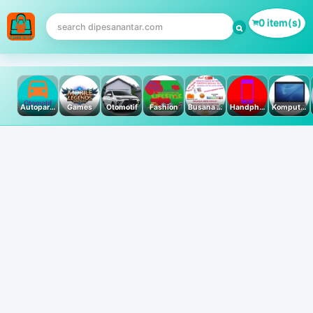
0 item(s)
Autoparts
Games
Otomotif
Fashion
Busana Muslim
Handphone & Tablet
Komputer PC & Laptop