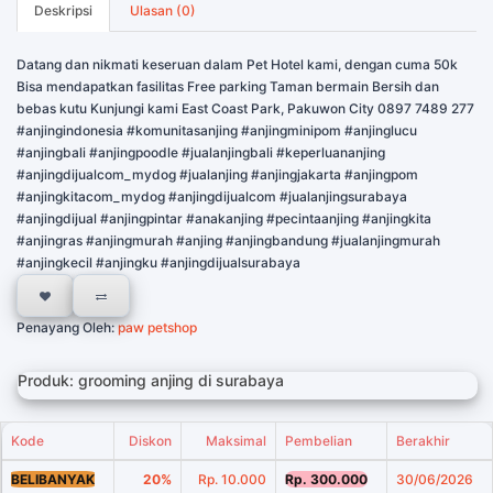
Deskripsi
Ulasan (0)
Datang dan nikmati keseruan dalam Pet Hotel kami, dengan cuma 50k
Bisa mendapatkan fasilitas Free parking Taman bermain Bersih dan
bebas kutu Kunjungi kami East Coast Park, Pakuwon City 0897 7489 277
#anjingindonesia #komunitasanjing #anjingminipom #anjinglucu
#anjingbali #anjingpoodle #jualanjingbali #keperluananjing
#anjingdijualcom_mydog #jualanjing #anjingjakarta #anjingpom
#anjingkitacom_mydog #anjingdijualcom #jualanjingsurabaya
#anjingdijual #anjingpintar #anakanjing #pecintaanjing #anjingkita
#anjingras #anjingmurah #anjing #anjingbandung #jualanjingmurah
#anjingkecil #anjingku #anjingdijualsurabaya
Penayang Oleh:
paw petshop
Produk: grooming anjing di surabaya
Kode
Diskon
Maksimal
Pembelian
Berakhir
BELIBANYAK
20%
Rp. 10.000
Rp. 300.000
30/06/2026