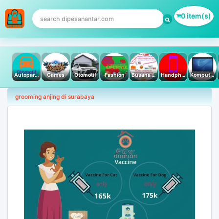
0 item(s)
Autoparts
Games
Otomotif
Fashion
Busana Muslim
Handphone & Tablet
Komputer PC & Laptop
grooming anjing di surabaya