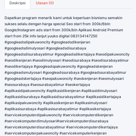
Deskripsi
Ulasan (0)
Dapatkan program menarik kami untuk keperluan bisnismu semakin
sukses selalu dengan harga special Seo start from 300k/6bln
Google/Instagram ads start from 300k/bln Aplikasi Android Premium
start from 25k info lanjut yuuko digital 083134147250
#googleadsdipakuwoncity #googleadsdikenjeran
#googleadsdimulyosari #googleadsdisurabaya
#googleadsdisurabayatimur #googleadsdikertajaya #seodipakuwoncity
#seodikenjeran #seodimulyosari #seodisurabaya #seodisurabayatimur
#seodikertajaya #googleadspakuwoncity #googleadskenjeran
#googleadsmulyosari #googleadssurabaya #googleadssurabayatimur
#googleadskertajaya #seopakuwoncity #seokenjeran #seomulyosari
#seosurabaya #seosurabayatimur #seokertajaya
#aplikasidipakuwoncity #aplikasidikenjeran #aplikasidimulyosari
#aplikasidisurabaya #aplikasidisurabayatimur #aplikasidikertajaya
#aplikasipakuwoncity #aplikasikenjeran #aplikasimulyosari
#aplikasisurabaya #aplikasisurabayatimur #aplikasikertajaya
#servicekomputerdipakuwoncity #servicekomputerdikenjeran
#servicekomputerdimulyosari#servicekomputerdisurabaya
#servicekomputerdisurabayatimur #servicekomputerdikertajaya
#servicekomputerpakuwoncity #servicekomputerkenjeran