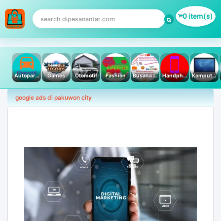
0 item(s)
Autoparts
Games
Otomotif
Fashion
Busana Muslim
Handphone & Tablet
Komputer PC & Laptop
google ads di pakuwon city