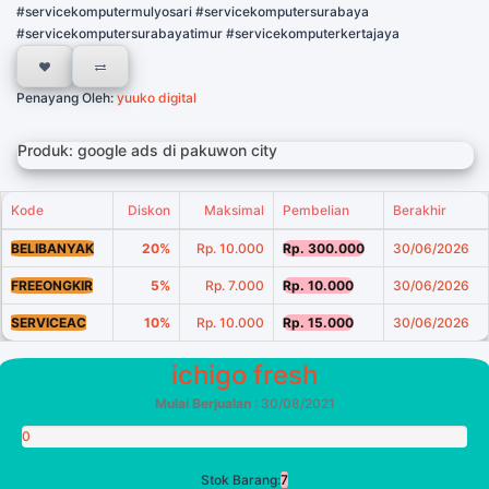
#servicekomputermulyosari #servicekomputersurabaya
#servicekomputersurabayatimur #servicekomputerkertajaya
Penayang Oleh:
yuuko digital
Produk: google ads di pakuwon city
Kode
Diskon
Maksimal
Pembelian
Berakhir
BELIBANYAK
20%
Rp. 10.000
Rp. 300.000
30/06/2026
FREEONGKIR
5%
Rp. 7.000
Rp. 10.000
30/06/2026
SERVICEAC
10%
Rp. 10.000
Rp. 15.000
30/06/2026
ichigo fresh
Mulai Berjualan
: 30/08/2021
0
Poin
Stok Barang:
7