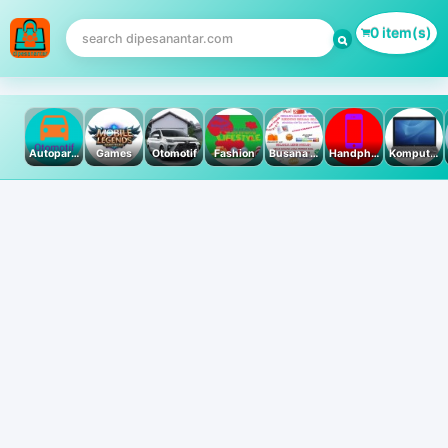
0 item(s)
Autoparts
Games
Otomotif
Fashion
Busana Muslim
Handphone & Tablet
Komputer PC & Laptop