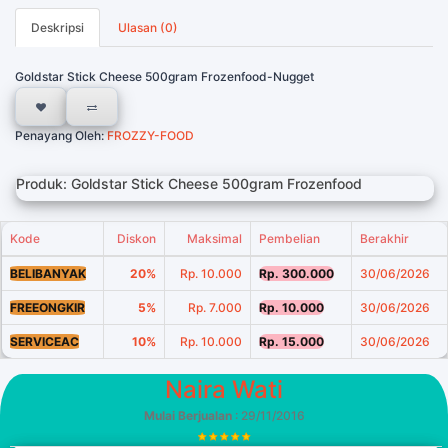
Deskripsi
Ulasan (0)
Goldstar Stick Cheese 500gram Frozenfood-Nugget
Penayang Oleh:
FROZZY-FOOD
Produk: Goldstar Stick Cheese 500gram Frozenfood
Kode
Diskon
Maksimal
Pembelian
Berakhir
BELIBANYAK
20%
Rp. 10.000
Rp. 300.000
30/06/2026
FREEONGKIR
5%
Rp. 7.000
Rp. 10.000
30/06/2026
SERVICEAC
10%
Rp. 10.000
Rp. 15.000
30/06/2026
Naira Wati
Mulai Berjualan
: 29/11/2016