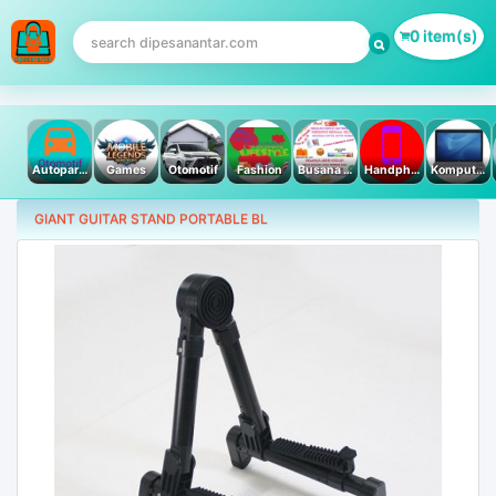
0 item(s)
Autoparts
Games
Otomotif
Fashion
Busana Muslim
Handphone & Tablet
Komputer PC & Laptop
GIANT GUITAR STAND PORTABLE BL