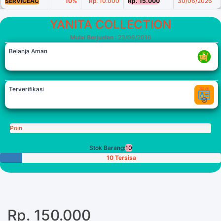
SERVICEAC
10%
Rp. 10.000
Rp. 15.000
30/06/2026
YANITA COLLECTION
Mulai Berjualan
: 23/06/2016
Belanja Aman
Terverifikasi
Poin
Stok Barang:
10
10 Tersisa
Rp. 150.000