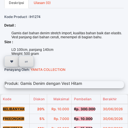
Deskripsi
Ulasan (0)
Kode Product : IH1274
Detail :
Gamis dari bahan denim stretch import, kualitas bahan baik dan elastis.
Vest panjang dari bahan ceruti, menempel di bagian bahu.
Size :
LD 100cm, panjang 140cm
Weight: 500 gram
Penayang Oleh:
YANITA COLLECTION
Produk: Gamis Denim dengan Vest Hitam
Kode
Diskon
Maksimal
Pembelian
Berakhir
BELIBANYAK
20%
Rp. 10.000
Rp. 300.000
30/06/2026
FREEONGKIR
5%
Rp. 7.000
Rp. 10.000
30/06/2026