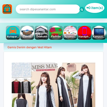
0 item(s)
Autoparts
Games
Otomotif
Fashion
Busana Muslim
Handphone & Tablet
Komputer PC & Laptop
Gamis Denim dengan Vest Hitam