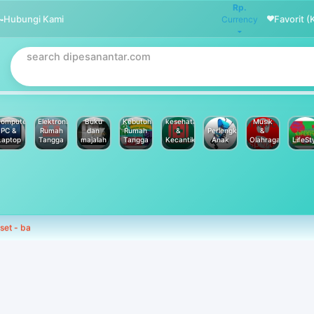
Rp.
Hubungi Kami
Favorit (
Currency
omputer
Elektronik
Buku
Kebutuhan
kesehatan
Musik
PC &
Rumah
dan
Rumah
&
Perlengkapan
&
Laptop
Tangga
majalah
Tangga
Kecantikan
Anak
Olahraga
LifeSt
set - ba