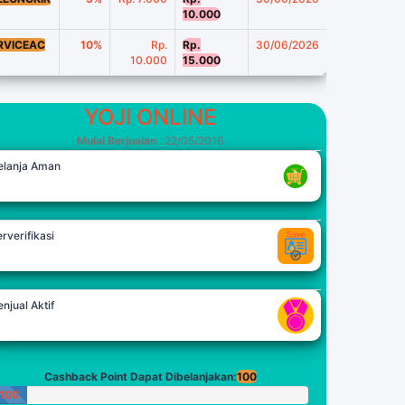
10.000
RVICEAC
10%
Rp.
Rp.
30/06/2026
10.000
15.000
YOJI ONLINE
Mulai Berjualan
: 22/05/2016
elanja Aman
rverifikasi
njual Aktif
Cashback Point Dapat Dibelanjakan:
100
100