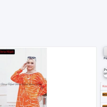
Pe
P
o
Ko
BE
FR