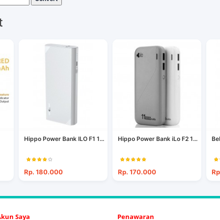
t
Hippo Power Bank ILO F1 1...
Hippo Power Bank iLo F2 1...
Be
Rp. 180.000
Rp. 170.000
Rp
 Akun Saya
Penawaran