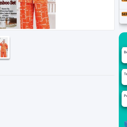
SE
B
Te
Pe