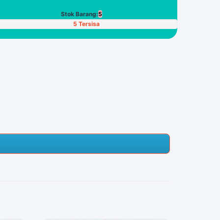
Poin
Stok Barang:
5
5 Tersisa