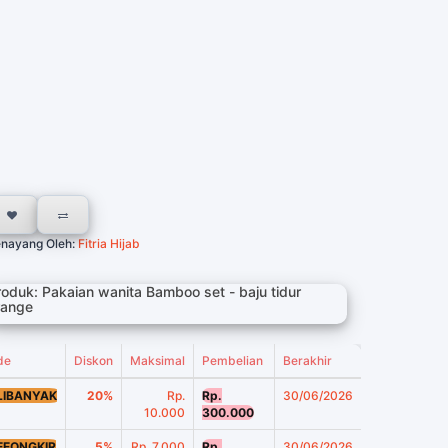
nayang Oleh:
Fitria Hijab
roduk: Pakaian wanita Bamboo set - baju tidur
range
de
Diskon
Maksimal
Pembelian
Berakhir
LIBANYAK
20%
Rp.
Rp.
30/06/2026
10.000
300.000
EEONGKIR
5%
Rp. 7.000
Rp.
30/06/2026