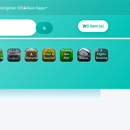
Keinginan (0))
Akun Saya
0 item(s)
Jasa
Service
Hotels
AC ( Air
Restoran
Perkakas
&
Conditioner
&
Pulsa &
/ Alat-
Mobil
Flights
yle
)
Makanan
Voucher
Alat
Bekas
Booking