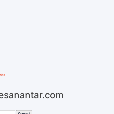
nita
pesanantar.com
Convert