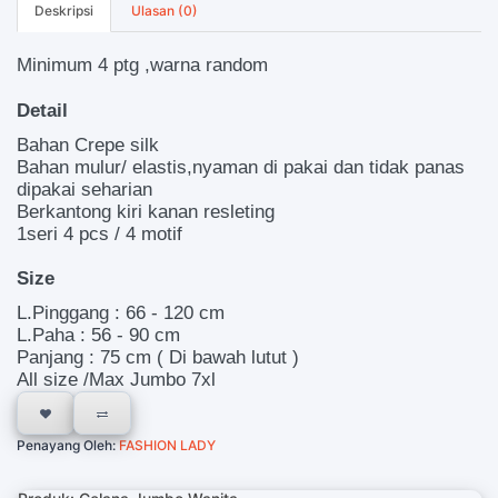
Deskripsi
Ulasan (0)
Minimum 4 ptg ,warna random
Detail
Bahan Crepe silk
Bahan mulur/ elastis,nyaman di pakai dan tidak panas
dipakai seharian
Berkantong kiri kanan resleting
1seri 4 pcs / 4 motif
Size
L.Pinggang : 66 - 120 cm
L.Paha : 56 - 90 cm
Panjang : 75 cm ( Di bawah lutut )
All size /Max Jumbo 7xl
Penayang Oleh:
FASHION LADY