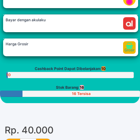
Bayar dengan akulaku
Harga Grosir
Cashback Point Dapat Dibelanjakan:
10
10
Poin
Stok Barang:
16
16 Tersisa
Rp. 40.000