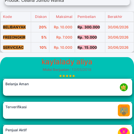
Produk: Celana Jumbo Wanita
Kode
Diskon
Maksimal
Pembelian
Berakhir
BELIBANYAK
20%
Rp. 10.000
Rp. 300.000
30/06/2026
FREEONGKIR
5%
Rp. 7.000
Rp. 10.000
30/06/2026
SERVICEAC
10%
Rp. 10.000
Rp. 15.000
30/06/2026
kaylalady aliya
Mulai Berjualan
: 13/05/2018
Belanja Aman
Terverifikasi
Penjual Aktif