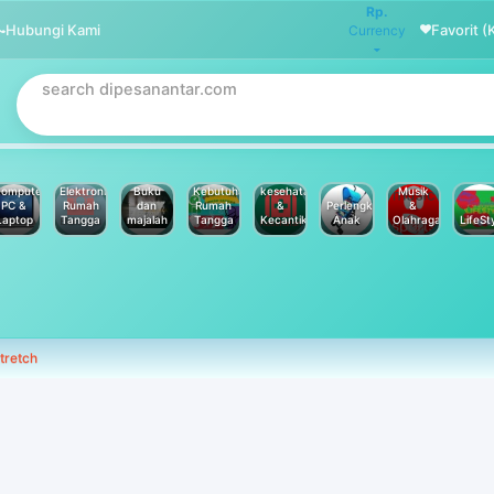
Rp.
Hubungi Kami
Favorit (
Currency
omputer
Elektronik
Buku
Kebutuhan
kesehatan
Musik
PC &
Rumah
dan
Rumah
&
Perlengkapan
&
Laptop
Tangga
majalah
Tangga
Kecantikan
Anak
Olahraga
LifeSt
tretch