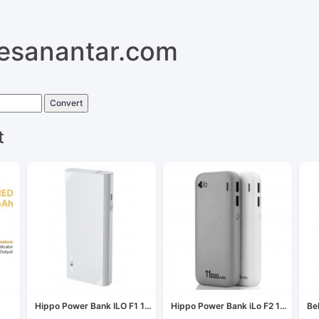
pesanantar.com
Convert
t
Hippo Power Bank ILO F1 1...
Hippo Power Bank iLo F2 1...
Be