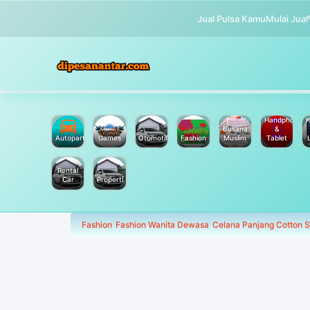
Jual Pulsa Kamu
Mulai Jual
Handphone
K
Busana
&
Autoparts
Games
Otomotif
Fashion
Muslim
Tablet
Rental
Car
Properti
Fashion
Fashion Wanita Dewasa
Celana Panjang Cotton S