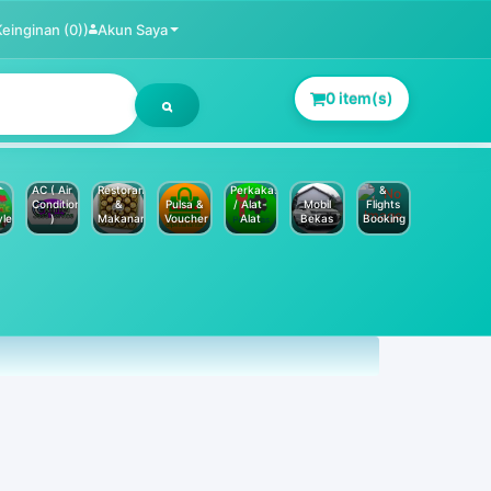
Keinginan (0))
Akun Saya
0 item(s)
Jasa
Service
Hotels
AC ( Air
Restoran
Perkakas
&
Conditioner
&
Pulsa &
/ Alat-
Mobil
Flights
yle
)
Makanan
Voucher
Alat
Bekas
Booking