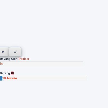
nayang Oleh:
Pokicor
in
 Barang:
10
10 Tersisa