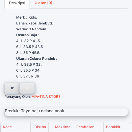
Deskripsi
Ulasan (0)
Merk : iKids.
Bahan: kaos (lembut).
Warna: 3 Random.
Ukuran Baju :
4 : L 32 P 41.5
6: L 33.5 P 43.5
8: L 35 P 45.5.
Ukuran Celana Pendek
:
4 : L 33.5 P 32 .
6: L 35.5 P 34 .
8: L 37.5 P 36
Penayang Oleh:
MIA-TINA STORE
Produk: Tayo baju celana anak
Kode
Diskon
Maksimal
Pembelian
Berakhir