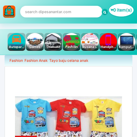
0 item(s)
Autoparts
Games
Otomotif
Fashion
Busana Muslim
Handphone & Tablet
Komputer PC & Laptop
Fashion
Fashion Anak
Tayo baju celana anak